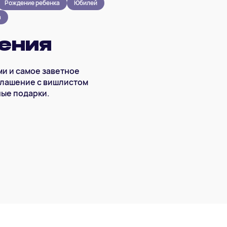
Рождение ребенка
Юбилей
а
ения
ми и самое заветное
глашение с вишлистом
ные подарки.