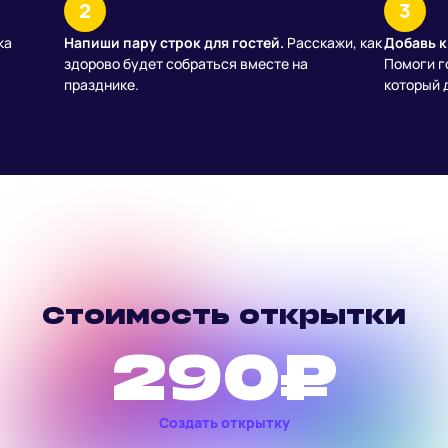
2
3
ка
Напиши пару строк для гостей.
Расскажи, как
Добавь к
здорово будет собраться вместе на
Помоги г
празднике.
который 
Стоимость открытки
290
₽
Создать открытку