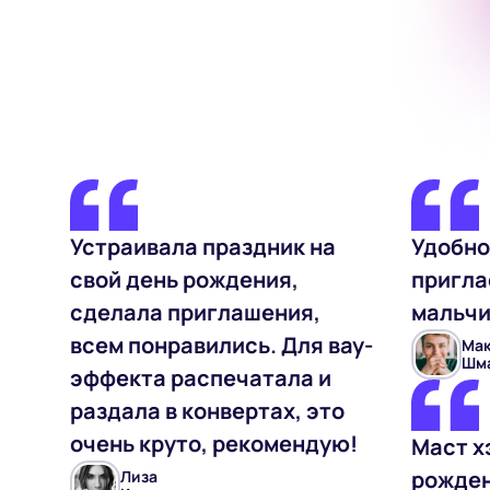
Устраивала праздник на
Удобно
свой день рождения,
пригла
сделала приглашения,
мальчи
всем понравились. Для вау-
Ма
Шм
эффекта распечатала и
раздала в конвертах, это
очень круто, рекомендую!
Маст х
рожден
Лиза