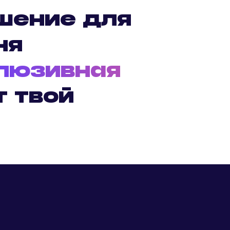
шение для
ня
люзивная
т твой