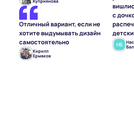
Куприянова
вишлис
с дочко
Отличный вариант, если не
распеч
хотите выдумывать дизайн
детски
самостоятельно
Нас
Н
Б
Бал
Кирилл
Ермаков