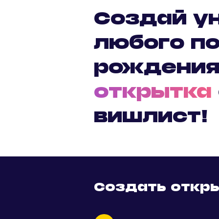
Создай у
любого по
рождения
открытка
вишлист!
Создать откры