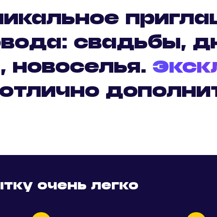
никальное пригла
вода: свадьбы, д
, новоселья.
Экск
отлично дополни
тку очень легко