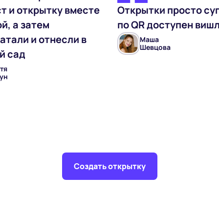
т и открытку вместе
Открытки просто суп
й, а затем
по QR доступен виш
атали и отнесли в
Маша
Шевцова
й сад
тя
ун
Создать открытку