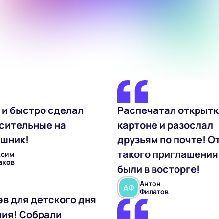
 и быстро сделал
Распечатал открытк
сительные на
картоне и разослал
шник!
друзьям по почте! О
такого приглашения
ксим
аков
были в восторге!
Антон
А
Ф
Филатов
эв для детского дня
ия! Собрали