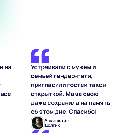
и на
Устраивали с мужем и
семьей гендер-пати,
т
пригласили гостей такой
 все
открыткой. Мама свою
даже сохранила на память
об этом дне. Спасибо!
Анастастия
Долгих