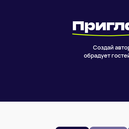
Приг
Создай авто
обрадует госте